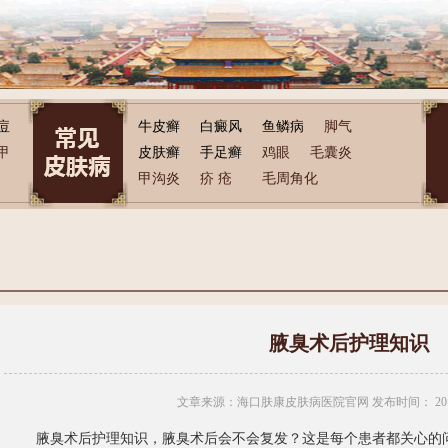
痘
牛皮癣
白癜风
鱼鳞病
脚气
甲
皮肤癣
手足癣
鸡眼
毛囊炎
甲沟炎
疥 疮
毛周角化
腋臭术后护理知识
文章来源：海口肤康皮肤病医院官网 发布时间：
20
腋臭术后护理知识，腋臭术后会不会复发？这是每个患者都关心的