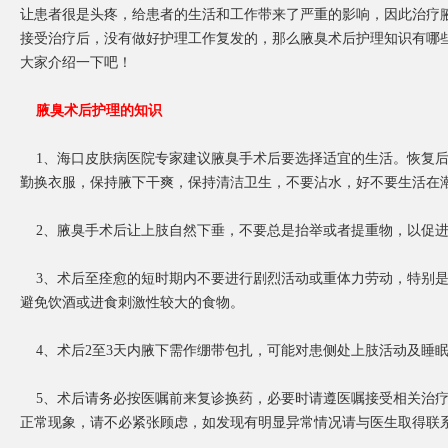
让患者很是头疼，给患者的生活和工作带来了严重的影响，因此治疗
接受治疗后，没有做好护理工作复发的，那么腋臭术后护理知识有哪
大家介绍一下吧！
腋臭术后护理的知识
1、海口皮肤病医院专家建议腋臭手术后要选择适宜的生活。恢复后
勤换衣服，保持腋下干爽，保持清洁卫生，不要沾水，好不要生活在
2、腋臭手术后让上肢自然下垂，不要总是抬举或者提重物，以促进
3、术后至痊愈的短时期内不要进行剧烈活动或重体力劳动，特别是
避免饮酒或进食刺激性较大的食物。
4、术后2至3天内腋下需作绷带包扎，可能对患侧处上肢活动及睡
5、术后请务必按医嘱前来复诊换药，必要时请遵医嘱接受相关治疗
正常现象，请不必紧张顾虑，如发现有明显异常情况请与医生取得联