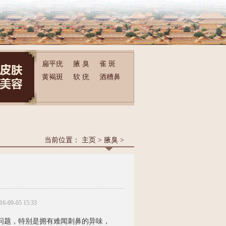
扁平疣
腋 臭
雀 斑
黄褐斑
软 疣
酒糟鼻
当前位置：
主页
>
腋臭
>
16-09-05 15:33
问题，特别是拥有难闻刺鼻的异味，