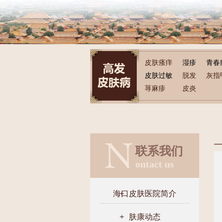
皮肤瘙痒
湿疹
青春
皮肤过敏
脱发
灰指
荨麻疹
皮炎
联系我们
ontact us
海口皮肤医院简介
肤康动态