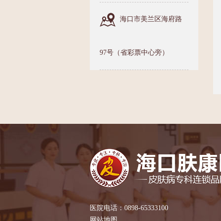
海口市美兰区海府路
97号（省彩票中心旁）
医院电话：0898-65333100
网站地图