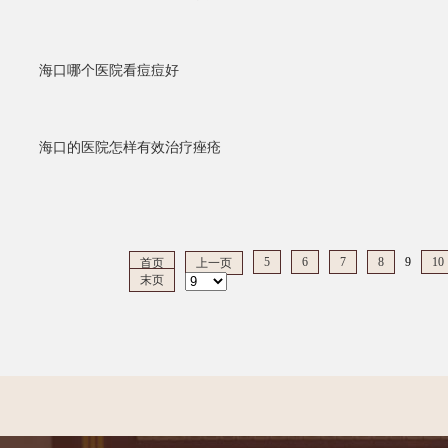
海口哪个医院看痘痘好
海口的医院怎样有效治疗痤疮
5
6
7
8
9
10
首页
上一页
末页