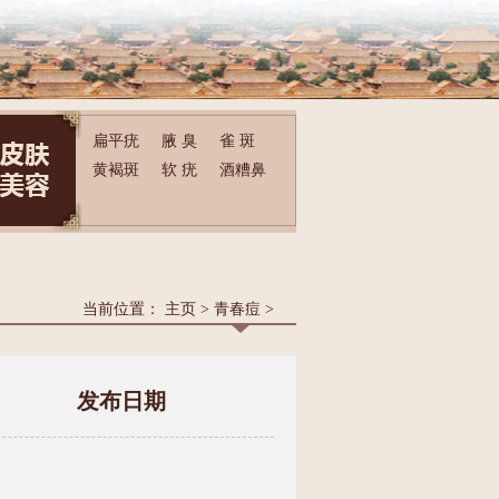
扁平疣
腋 臭
雀 斑
黄褐斑
软 疣
酒糟鼻
当前位置：
主页
>
青春痘
>
发布日期