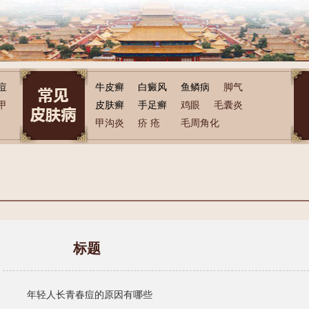
痘
牛皮癣
白癜风
鱼鳞病
脚气
甲
皮肤癣
手足癣
鸡眼
毛囊炎
甲沟炎
疥 疮
毛周角化
标题
年轻人长青春痘的原因有哪些