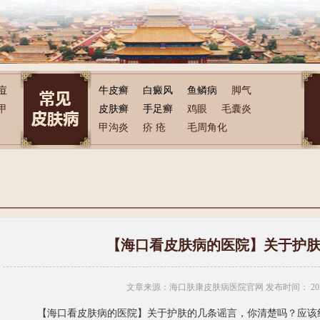
痘
牛皮癣
白癜风
鱼鳞病
脚气
甲
皮肤癣
手足癣
鸡眼
毛囊炎
甲沟炎
疥 疮
毛周角化
【海口看皮肤病的医院】关于护
文章来源：海口肤康皮肤病医院官网 发布时间：
20
【海口看皮肤病的医院】关于护肤的几条谣言，你清楚吗？应该纠