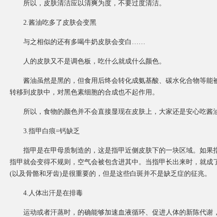
所以，皮肤清洁应以清爽为度，不要过度清洁。
2.酱油吃多了皮肤会变黑
与之相似的还有多喝牛奶皮肤会变白……
人的皮肤又不是调色板，吃什么就成什么颜色。
酱油虽然是黑的，但食用后终会转化成氨基酸、碳水化合物等能被
转移到皮肤中，对黑色素细胞的合成也不起作用。
所以，食物的颜色并不会直接显现在皮肤上，大家还是安心吃酱
3.指甲白痕=钙缺乏
指甲是在甲母质制造的，这是指甲近侧皮肤下的一块区域。如果指
指甲就会变得不规则，空气会被包含进其中。当指甲长出来时，就成
(以及骨骼和牙齿)是很重要的，但是这些白斑并不是缺乏症的征兆。
4.人体出汗是在排毒
运动或者汗蒸时，的确能够加速血液循环、促进人体的新陈代谢，