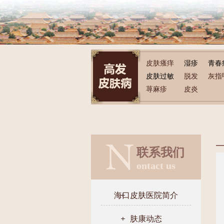
皮肤瘙痒
湿疹
青春
皮肤过敏
脱发
灰指
荨麻疹
皮炎
联系我们
ontact us
海口皮肤医院简介
肤康动态