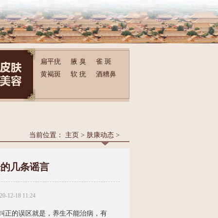
扁平疣
腋 臭
雀 斑
黄褐斑
软 疣
酒糟鼻
当前位置：
主页
>
肤康动态
>
肤的几条谣言
20-12-18 11:24
正的误区就是，养生不能治病，有